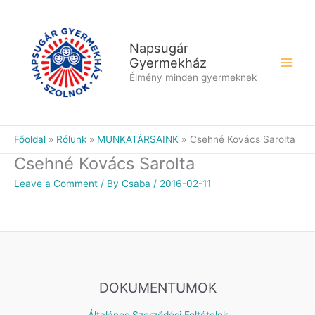
Skip
to
content
Napsugár
Gyermekház
Élmény minden gyermeknek
Főoldal
Rólunk
MUNKATÁRSAINK
Csehné Kovács Sarolta
Csehné Kovács Sarolta
Leave a Comment
/ By
Csaba
/
2016-02-11
DOKUMENTUMOK
Általános Szerződési Feltételek