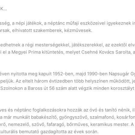
NK…
ség, a népi játékok, a néptánc műfaji eszközeivel igyekeznek 
rsak, elhivatott szakemberek, kézművesek.
dhetnek a régi mesterségekkel, játékszerekkel, az ezektől el
eri el a Megyei Prima kitüntetés, melyet Csehné Kovács Sarolta
éven nyitotta meg kapuit 1952-ben, majd 1990-ben Napsugár G
eljük. Az eltelt három évtizedben több helyszínen működött, j
 Szolnokon a Baross út 56 szám alatt végzik minden korosztály
es és néptánc foglalkozásokra hozzák az óvó és tanító nénik, 
tta már munkáit babakészítő, gyöngyszövő, szalmafonó, kosárfon
erő, nemezelő, szövő, fafaragó, bőrműves, keramikus mester. A 
ulturális bemutató gazdagította az évek során.