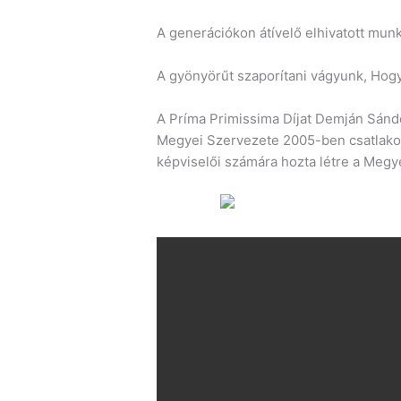
A generációkon átívelő elhivatott mun
A gyönyörűt szaporítani vágyunk, Hogy
A Príma Primissima Díjat Demján Sánd
Megyei Szervezete 2005-ben csatlakoz
képviselői számára hozta létre a Megye