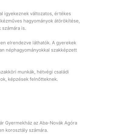
l igyekeznek változatos, értékes
 és kézműves hagyományok átörökítése,
 számára is.
sen elrendezve láthatók. A gyerekek
atlan néphagyományokkal szakképzett
zakköri munkák, hétvégi családi
sok, képzések felnőtteknek.
ugár Gyermekház az Aba-Novák Agóra
en korosztály számára.