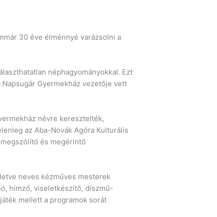
immár 30 éve élménnyé varázsolni a
választhatatlan néphagyományokkal. Ezt
, a Napsugár Gyermekház vezetője vett
yermekház névre keresztelték,
elenleg az Aba-Novák Agóra Kulturális
t megszólító és megérintő
illetve neves kézműves mesterek
ó, hímző, viseletkészítő, díszmű-
játék mellett a programok sorát