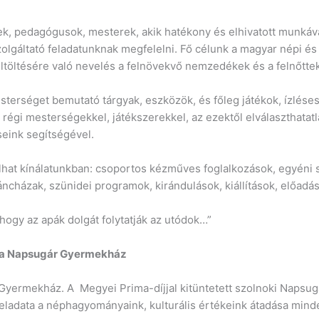
, pedagógusok, mesterek, akik hatékony és elhivatott munkáva
szolgáltató feladatunknak megfelelni. Fő célunk a magyar népi
ltöltésére való nevelés a felnövekvő nemzedékek és a felnőttek
erséget bemutató tárgyak, eszközök, és főleg játékok, ízlése
régi mesterségekkel, játékszerekkel, az ezektől elválaszthat
eink segítségével.
hat kínálatunkban: csoportos kézműves foglalkozások, egyéni s
táncházak, szünidei programok, kirándulások, kiállítások, előadá
hogy az apák dolgát folytatják az utódok…”
t a Napsugár Gyermekház
 Gyermekház. A Megyei Prima-díjjal kitüntetett szolnoki Naps
feladata a néphagyományaink, kulturális értékeink átadása mind