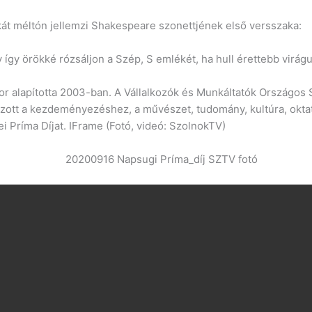
kát méltón jellemzi Shakespeare szonettjének első versszaka:
 így örökké rózsáljon a Szép, S emlékét, ha hull érettebb virá
or alapította 2003-ban. A Vállalkozók és Munkáltatók Országo
ott a kezdeményezéshez, a művészet, tudomány, kultúra, oktat
i Príma Díjat. IFrame (Fotó, videó: SzolnokTV)