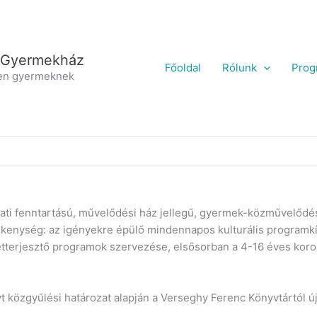
 Gyermekház
Főoldal
Rólunk
Prog
en gyermeknek
i fenntartású, művelődési ház jellegű, gyermek-közművelődési,
evékenység: az igényekre épülő mindennapos kulturális program
erjesztő programok szervezése, elsősorban a 4-16 éves koroszt
közgyűlési határozat alapján a Verseghy Ferenc Könyvtártól új