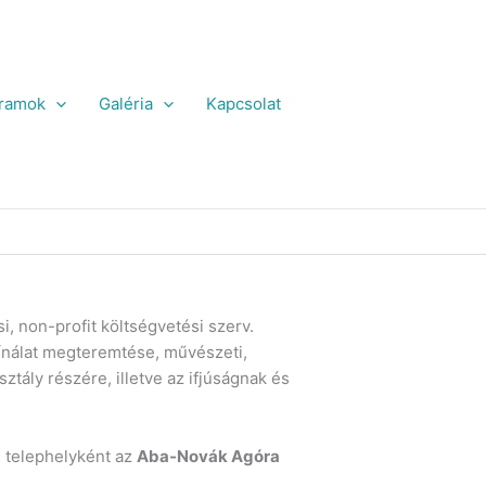
ramok
Galéria
Kapcsolat
 non-profit költségvetési szerv.
kínálat megteremtése, művészeti,
ály részére, illetve az ifjúságnak és
 telephelyként az
Aba-Novák Agóra