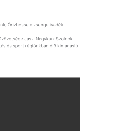
gunk, Őrizhesse a zsenge ivadék…
s Szövetsége Jász-Nagykun-Szolnok
ás és sport régiónkban élő kimagasló