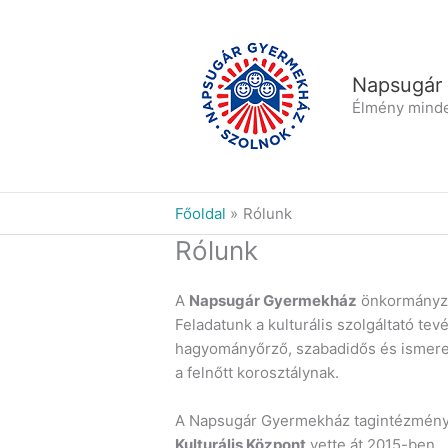
Skip
to
content
Napsugár
Élmény mind
Főoldal
Rólunk
Rólunk
A
Napsugár Gyermekház
önkormányzat
Feladatunk a kulturális szolgáltató t
hagyományőrző, szabadidős és ismerett
a felnőtt korosztálynak.
A Napsugár Gyermekház tagintézményt 
Kulturális Központ
vette át 2015-ben.