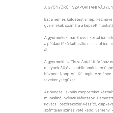
A GYÖNYÖRŰT SZAPORÍTANI VÁGYU
Ezt a nemes küldetést a népi kézműves
gyermekek számára a képzett munkatá
A gyermekek már 3 éves kortól ismerke
a példaértékű kulturális missziót ism
át.
A gyermekház Tisza Antal Úttörőház n
melynek 30 éves jubileumát idén ünnep
Központ Nonprofit Kft. tagintézménye.
tevékenységüket.
Az óvodás, iskolás csoportokat kézműv
munkáiból nyílnak kiállítások. Bemuta
kovács, lószőrékszer-készítő, csipkev
számtalan színes vetélkedő, verseny, k