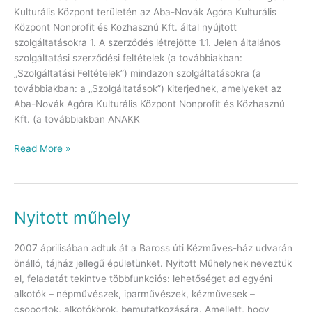
Kulturális Központ területén az Aba-Novák Agóra Kulturális
Központ Nonprofit és Közhasznú Kft. által nyújtott
szolgáltatásokra 1. A szerződés létrejötte 1.1. Jelen általános
szolgáltatási szerződési feltételek (a továbbiakban:
„Szolgáltatási Feltételek”) mindazon szolgáltatásokra (a
továbbiakban: a „Szolgáltatások”) kiterjednek, amelyeket az
Aba-Novák Agóra Kulturális Központ Nonprofit és Közhasznú
Kft. (a továbbiakban ANAKK
Read More »
Nyitott műhely
Nyitott
műhely
2007 áprilisában adtuk át a Baross úti Kézműves-ház udvarán
önálló, tájház jellegű épületünket. Nyitott Műhelynek neveztük
el, feladatát tekintve többfunkciós: lehetőséget ad egyéni
alkotók – népművészek, iparművészek, kézművesek –
csoportok, alkotókörök, bemutatkozására. Amellett, hogy