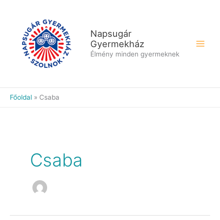
Skip
to
content
Napsugár
Gyermekház
Élmény minden gyermeknek
Főoldal
Csaba
Csaba