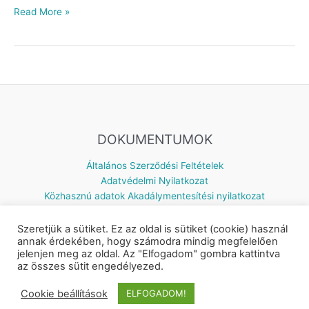
Read More »
DOKUMENTUMOK
Általános Szerződési Feltételek
Adatvédelmi Nyilatkozat
Közhasznú adatok
Akadálymentesítési nyilatkozat
Szeretjük a sütiket. Ez az oldal is sütiket (cookie) használ
annak érdekében, hogy számodra mindig megfelelően
jelenjen meg az oldal. Az "Elfogadom" gombra kattintva
Készítette: © 2026 Napsugár Gyermekház | Powered by
Astra
az összes sütit engedélyezed.
WordPress Theme
Cookie beállítások
ELFOGADOM!