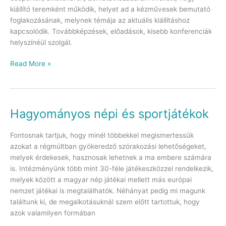
kiállító teremként működik, helyet ad a kézművesek bemutató
foglakozásának, melynek témája az aktuális kiállításhoz
kapcsolódik. Továbbképzések, előadások, kisebb konferenciák
helyszínéül szolgál.
Read More »
Hagyományos népi és sportjátékok
Hagyományos
népi
és
Fontosnak tartjuk, hogy minél többekkel megismertessük
sportjátékok
azokat a régmúltban gyökeredző szórakozási lehetőségeket,
melyek érdekesek, hasznosak lehetnek a ma embere számára
is. Intézményünk több mint 30-féle játékeszközzel rendelkezik,
melyek között a magyar nép játékai mellett más európai
nemzet játékai is megtalálhatók. Néhányat pedig mi magunk
találtunk ki, de megalkotásuknál szem előtt tartottuk, hogy
azok valamilyen formában