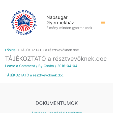
Skip
to
content
Napsugár
Gyermekház
Élmény minden gyermeknek
Főoldal
TÁJÉKOZTATÓ a résztvevőknek.doc
TÁJÉKOZTATÓ a résztvevőknek.doc
Leave a Comment
/ By
Csaba
/
2016-04-04
TÁJÉKOZTATÓ a résztvevőknek.doc
DOKUMENTUMOK
Általános Szerződési Feltételek