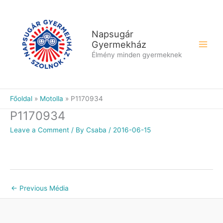
Skip
to
content
Napsugár
Gyermekház
Élmény minden gyermeknek
Főoldal
Motolla
P1170934
P1170934
Leave a Comment
/ By
Csaba
/
2016-06-15
←
Previous Média