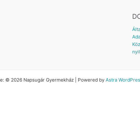
D
Ált
Ada
Köz
nyi
tte: © 2026 Napsugár Gyermekház | Powered by
Astra WordPre