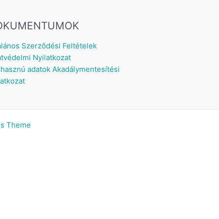
OKUMENTUMOK
alános Szerződési Feltételek
tvédelmi Nyilatkozat
hasznú adatok
Akadálymentesítési
latkozat
ss Theme