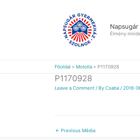
Skip
to
content
Napsugár
Élmény mind
Főoldal
Motolla
P1170928
P1170928
Leave a Comment
/ By
Csaba
/
2016-0
←
Previous Média