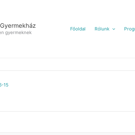
 Gyermekház
Főoldal
Rólunk
Prog
en gyermeknek
6-15