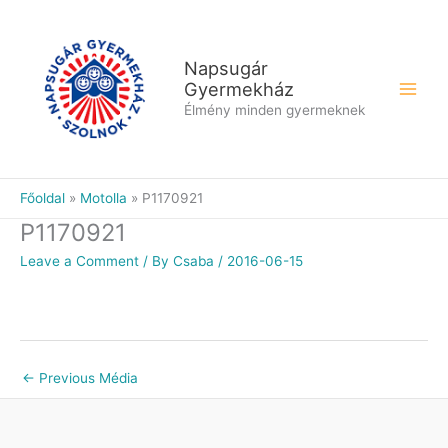
Skip
to
content
Napsugár
Gyermekház
Élmény minden gyermeknek
Főoldal
Motolla
P1170921
P1170921
Leave a Comment
/ By
Csaba
/
2016-06-15
←
Previous Média