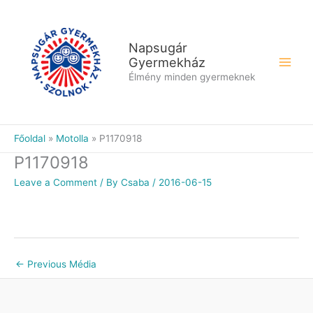
Skip
to
content
Napsugár
Gyermekház
Élmény minden gyermeknek
Főoldal
Motolla
P1170918
P1170918
Leave a Comment
/ By
Csaba
/
2016-06-15
←
Previous Média