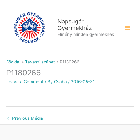
Skip
to
content
Napsugár
Gyermekház
Élmény minden gyermeknek
Főoldal
Tavaszi szünet
P1180266
P1180266
Leave a Comment
/ By
Csaba
/
2016-05-31
←
Previous Média