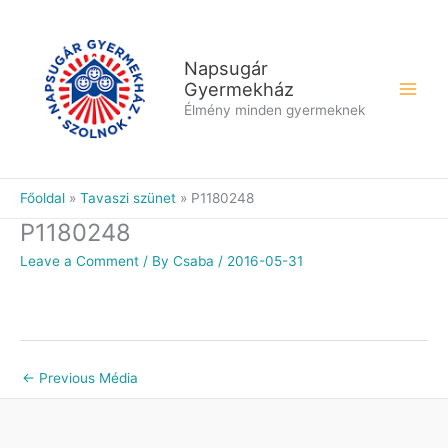
Skip
to
content
Napsugár
Gyermekház
Élmény minden gyermeknek
Főoldal
Tavaszi szünet
P1180248
P1180248
Leave a Comment
/ By
Csaba
/
2016-05-31
←
Previous Média