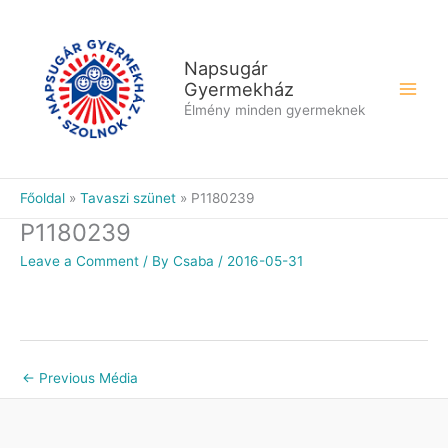
Skip
to
content
Napsugár
Gyermekház
Élmény minden gyermeknek
Főoldal
Tavaszi szünet
P1180239
P1180239
Leave a Comment
/ By
Csaba
/
2016-05-31
←
Previous Média