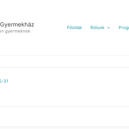
 Gyermekház
Főoldal
Rólunk
Prog
en gyermeknek
5-31