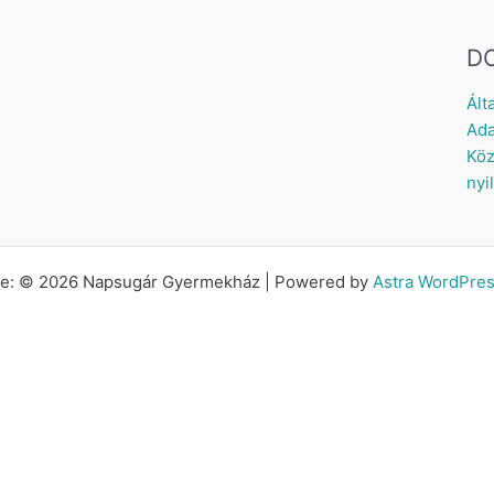
D
Ált
Ada
Köz
nyi
tte: © 2026 Napsugár Gyermekház | Powered by
Astra WordPre