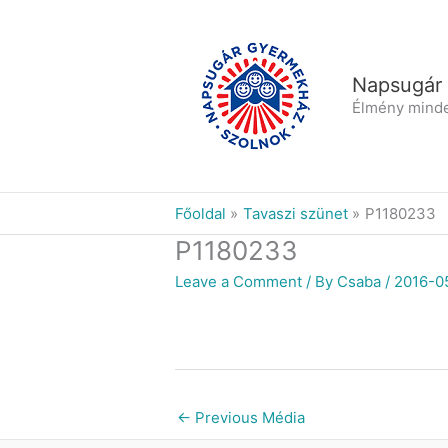
Skip
to
content
Napsugár
Élmény mind
Főoldal
Tavaszi szünet
P1180233
P1180233
Leave a Comment
/ By
Csaba
/
2016-0
←
Previous Média