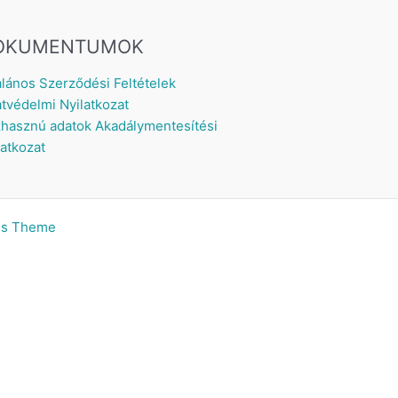
OKUMENTUMOK
alános Szerződési Feltételek
tvédelmi Nyilatkozat
hasznú adatok
Akadálymentesítési
latkozat
ss Theme