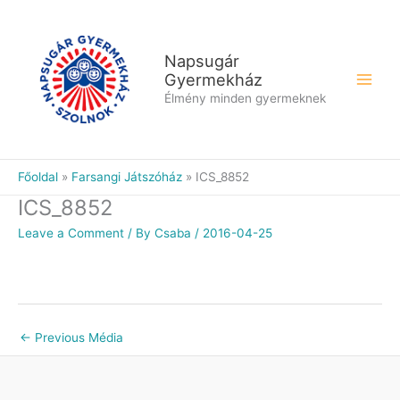
Skip
to
content
Napsugár
Gyermekház
Élmény minden gyermeknek
Főoldal
Farsangi Játszóház
ICS_8852
ICS_8852
Leave a Comment
/ By
Csaba
/
2016-04-25
←
Previous Média