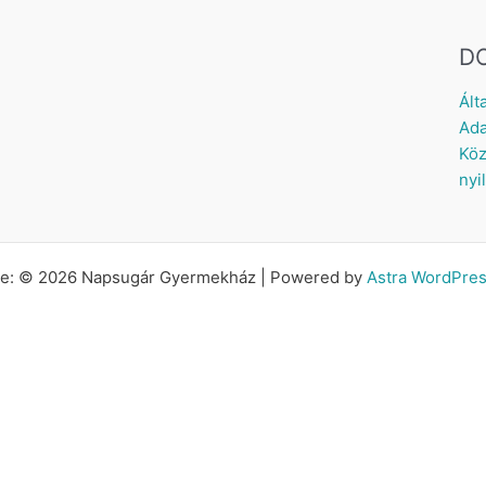
D
Ált
Ada
Köz
nyi
tte: © 2026 Napsugár Gyermekház | Powered by
Astra WordPre