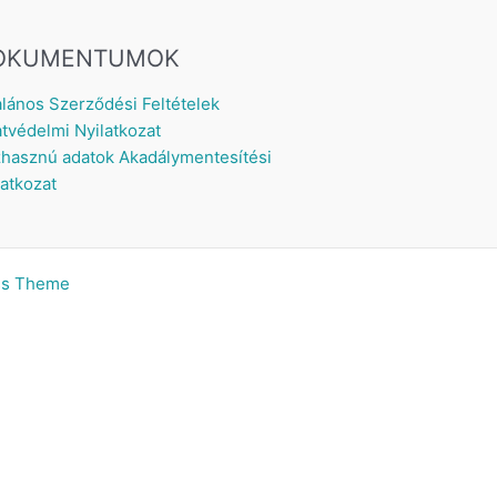
OKUMENTUMOK
alános Szerződési Feltételek
tvédelmi Nyilatkozat
hasznú adatok
Akadálymentesítési
latkozat
ss Theme