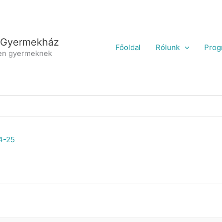
 Gyermekház
Főoldal
Rólunk
Prog
en gyermeknek
4-25