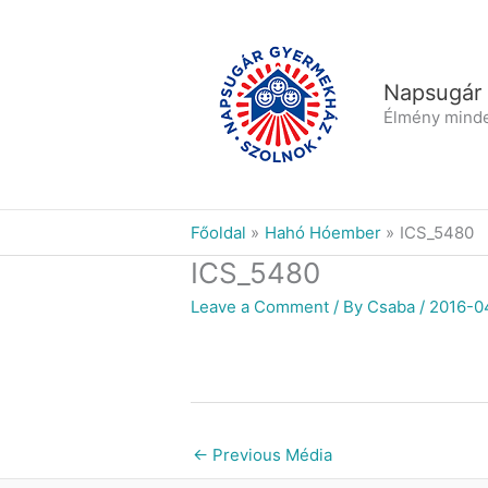
Skip
to
content
Napsugár
Élmény mind
Főoldal
Hahó Hóember
ICS_5480
ICS_5480
Leave a Comment
/ By
Csaba
/
2016-0
←
Previous Média