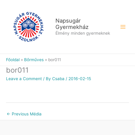
Skip
to
content
Napsugár
Gyermekház
Élmény minden gyermeknek
Főoldal
Bőrműves
bor011
bor011
Leave a Comment
/ By
Csaba
/
2016-02-15
←
Previous Média