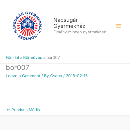
Skip
to
content
Napsugár
Gyermekház
Élmény minden gyermeknek
Főoldal
Bőrműves
bor007
bor007
Leave a Comment
/ By
Csaba
/
2016-02-15
←
Previous Média