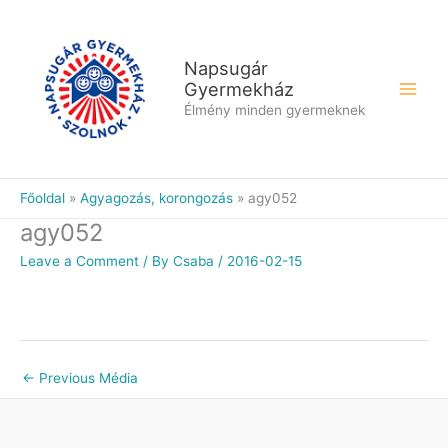
Skip
to
content
Napsugár
Gyermekház
Élmény minden gyermeknek
Főoldal
Agyagozás, korongozás
agy052
agy052
Leave a Comment
/ By
Csaba
/
2016-02-15
←
Previous Média