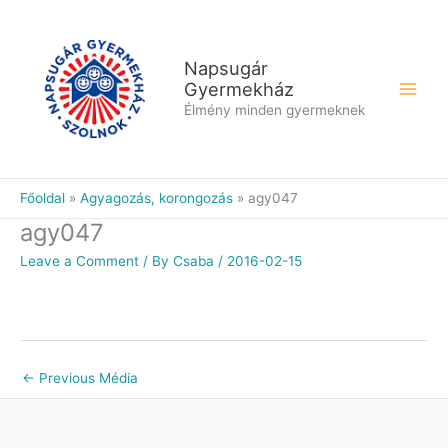
Skip
to
content
Napsugár
Gyermekház
Élmény minden gyermeknek
Főoldal
Agyagozás, korongozás
agy047
agy047
Leave a Comment
/ By
Csaba
/
2016-02-15
←
Previous Média