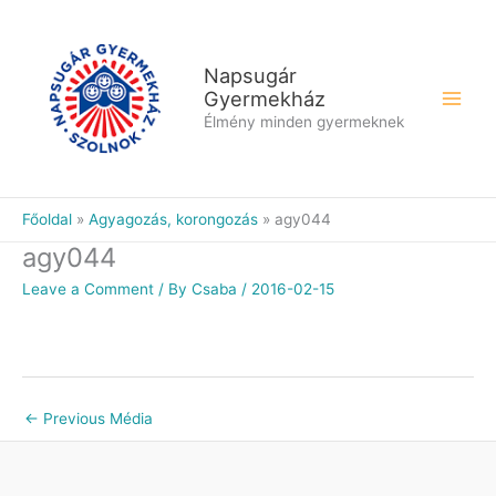
Skip
to
content
Napsugár
Gyermekház
Élmény minden gyermeknek
Főoldal
Agyagozás, korongozás
agy044
agy044
Leave a Comment
/ By
Csaba
/
2016-02-15
←
Previous Média