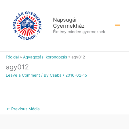
Skip
to
content
Napsugár
Gyermekház
Élmény minden gyermeknek
Főoldal
Agyagozás, korongozás
agy012
agy012
Leave a Comment
/ By
Csaba
/
2016-02-15
←
Previous Média