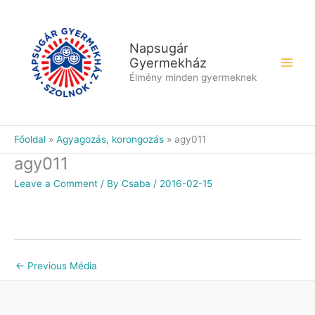
Skip
to
content
Napsugár
Gyermekház
Élmény minden gyermeknek
Főoldal
Agyagozás, korongozás
agy011
agy011
Leave a Comment
/ By
Csaba
/
2016-02-15
←
Previous Média