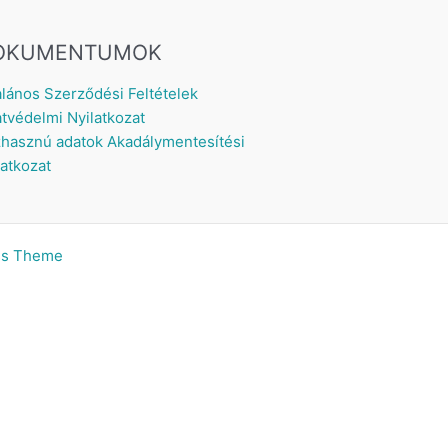
OKUMENTUMOK
alános Szerződési Feltételek
tvédelmi Nyilatkozat
hasznú adatok
Akadálymentesítési
latkozat
ss Theme