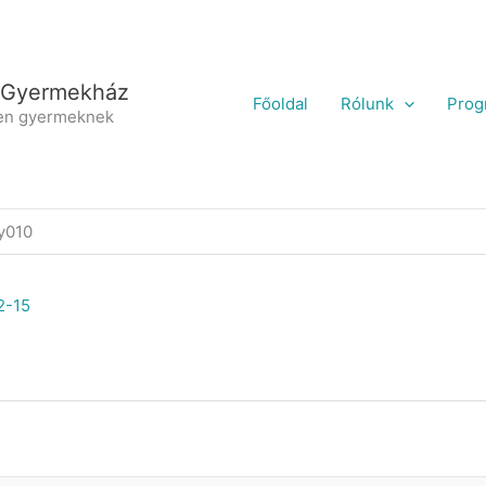
 Gyermekház
Főoldal
Rólunk
Prog
en gyermeknek
y010
2-15