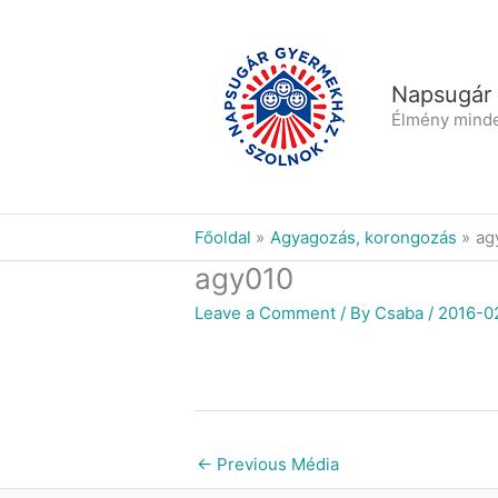
Skip
to
content
Napsugár
Élmény mind
Főoldal
Agyagozás, korongozás
ag
agy010
Leave a Comment
/ By
Csaba
/
2016-0
←
Previous Média