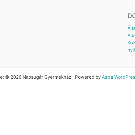
D
Ált
Ada
Köz
nyi
tte: © 2026 Napsugár Gyermekház | Powered by
Astra WordPre