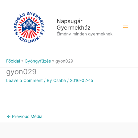
Skip
to
content
Napsugár
Gyermekház
Élmény minden gyermeknek
Főoldal
Gyöngyfűzés
gyon029
gyon029
Leave a Comment
/ By
Csaba
/
2016-02-15
←
Previous Média