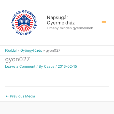
Skip
to
content
Napsugár
Gyermekház
Élmény minden gyermeknek
Főoldal
Gyöngyfűzés
gyon027
gyon027
Leave a Comment
/ By
Csaba
/
2016-02-15
←
Previous Média