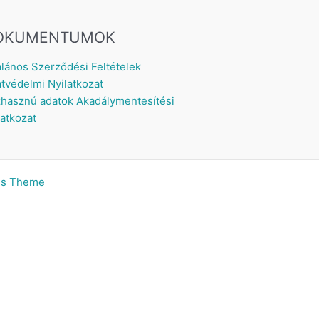
OKUMENTUMOK
alános Szerződési Feltételek
tvédelmi Nyilatkozat
hasznú adatok
Akadálymentesítési
latkozat
ss Theme