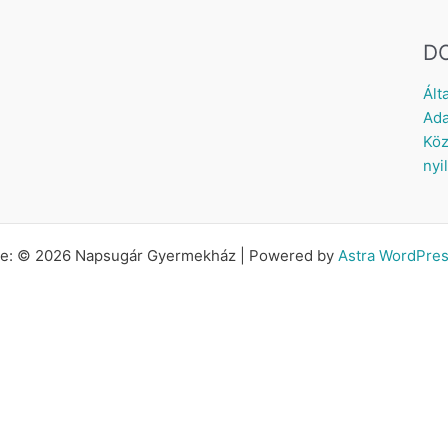
D
Ált
Ada
Köz
nyi
tte: © 2026 Napsugár Gyermekház | Powered by
Astra WordPre