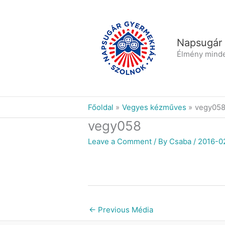
Skip
to
content
Napsugár
Élmény mind
Főoldal
Vegyes kézműves
vegy05
vegy058
Leave a Comment
/ By
Csaba
/
2016-0
←
Previous Média