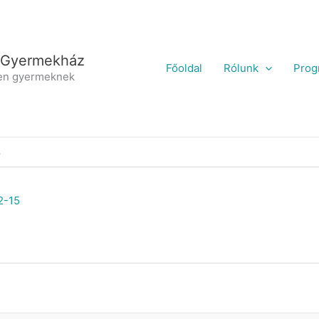
 Gyermekház
Főoldal
Rólunk
Prog
en gyermeknek
8
2-15