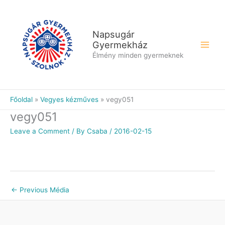
Skip
to
content
Napsugár
Gyermekház
Élmény minden gyermeknek
Főoldal
Vegyes kézműves
vegy051
vegy051
Leave a Comment
/ By
Csaba
/
2016-02-15
←
Previous Média