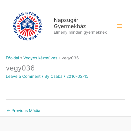
Skip
to
content
Napsugár
Gyermekház
Élmény minden gyermeknek
Főoldal
Vegyes kézműves
vegy036
vegy036
Leave a Comment
/ By
Csaba
/
2016-02-15
←
Previous Média