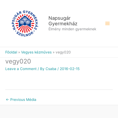
Skip
to
content
Napsugár
Gyermekház
Élmény minden gyermeknek
Főoldal
Vegyes kézműves
vegy020
vegy020
Leave a Comment
/ By
Csaba
/
2016-02-15
←
Previous Média