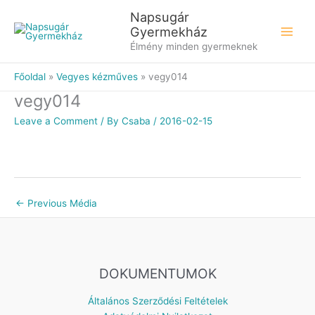
Skip
Napsugár
to
Gyermekház
content
Élmény minden gyermeknek
Főoldal
Vegyes kézműves
vegy014
vegy014
Leave a Comment
/ By
Csaba
/
2016-02-15
←
Previous Média
DOKUMENTUMOK
Általános Szerződési Feltételek