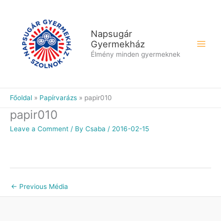
Skip
to
content
Napsugár
Gyermekház
Élmény minden gyermeknek
Főoldal
Papírvarázs
papir010
papir010
Leave a Comment
/ By
Csaba
/
2016-02-15
←
Previous Média