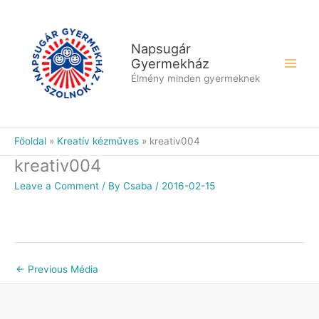
Skip
to
content
Napsugár
Gyermekház
Élmény minden gyermeknek
Főoldal
Kreatív kézműves
kreativ004
kreativ004
Leave a Comment
/ By
Csaba
/
2016-02-15
←
Previous Média