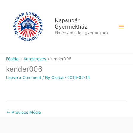
Skip
to
content
Napsugár
Gyermekház
Élmény minden gyermeknek
Főoldal
Kenderezés
kender006
kender006
Leave a Comment
/ By
Csaba
/
2016-02-15
←
Previous Média