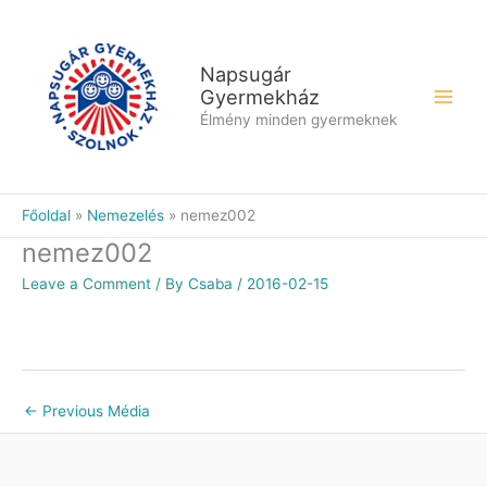
Skip
to
content
Napsugár
Gyermekház
Élmény minden gyermeknek
Főoldal
Nemezelés
nemez002
nemez002
Leave a Comment
/ By
Csaba
/
2016-02-15
←
Previous Média