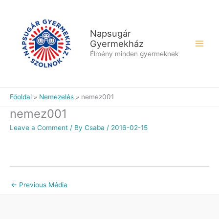
Skip
to
content
Napsugár
Gyermekház
Élmény minden gyermeknek
Főoldal
Nemezelés
nemez001
nemez001
Leave a Comment
/ By
Csaba
/
2016-02-15
←
Previous Média