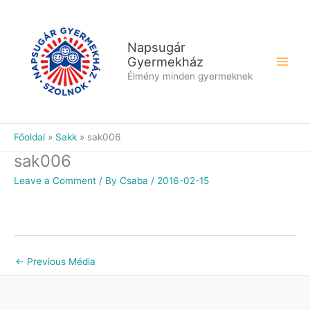
Skip
to
content
Napsugár
Gyermekház
Élmény minden gyermeknek
Főoldal
Sakk
sak006
sak006
Leave a Comment
/ By
Csaba
/
2016-02-15
←
Previous Média