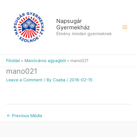
Skip
to
content
Napsugár
Gyermekház
Élmény minden gyermeknek
Főoldal
Manóváros agyagból
mano021
mano021
Leave a Comment
/ By
Csaba
/
2016-02-15
←
Previous Média