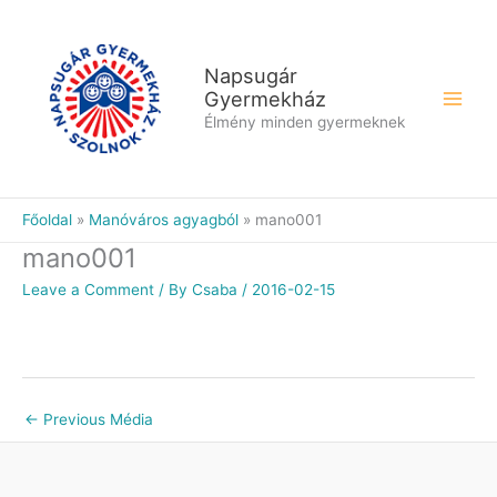
Skip
to
content
Napsugár
Gyermekház
Élmény minden gyermeknek
Főoldal
Manóváros agyagból
mano001
mano001
Leave a Comment
/ By
Csaba
/
2016-02-15
←
Previous Média