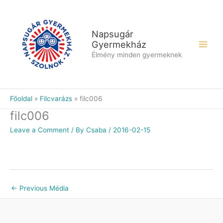
Skip
to
content
Napsugár
Gyermekház
Élmény minden gyermeknek
Főoldal
Filcvarázs
filc006
filc006
Leave a Comment
/ By
Csaba
/
2016-02-15
←
Previous Média