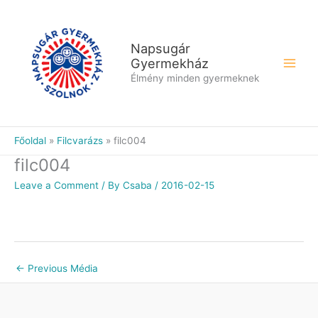
Skip
to
content
Napsugár
Gyermekház
Élmény minden gyermeknek
Főoldal
Filcvarázs
filc004
filc004
Leave a Comment
/ By
Csaba
/
2016-02-15
←
Previous Média