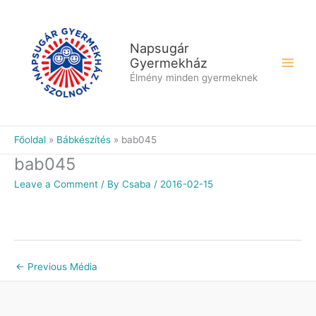
Skip
to
content
Napsugár
Gyermekház
Élmény minden gyermeknek
Főoldal
Bábkészítés
bab045
bab045
Leave a Comment
/ By
Csaba
/
2016-02-15
←
Previous Média