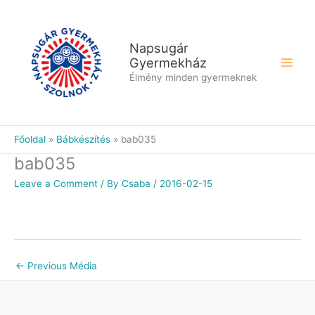
Skip
to
content
Napsugár
Gyermekház
Élmény minden gyermeknek
Főoldal
Bábkészítés
bab035
bab035
Leave a Comment
/ By
Csaba
/
2016-02-15
←
Previous Média