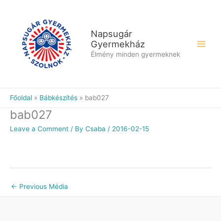
Skip
to
content
Napsugár
Gyermekház
Élmény minden gyermeknek
Főoldal
Bábkészítés
bab027
bab027
Leave a Comment
/ By
Csaba
/
2016-02-15
←
Previous Média