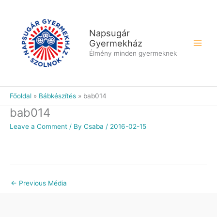
Skip
to
content
Napsugár
Gyermekház
Élmény minden gyermeknek
Főoldal
Bábkészítés
bab014
bab014
Leave a Comment
/ By
Csaba
/
2016-02-15
←
Previous Média