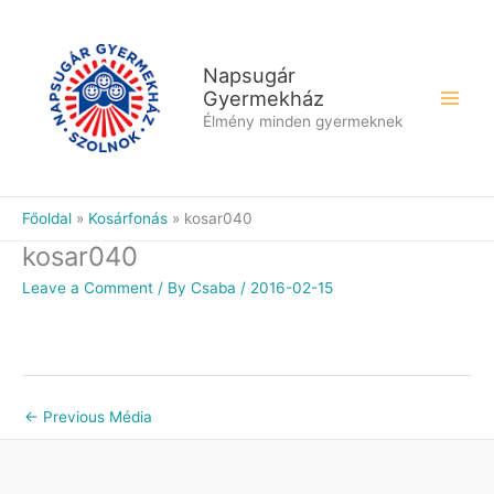
Skip
to
content
Napsugár
Gyermekház
Élmény minden gyermeknek
Főoldal
Kosárfonás
kosar040
kosar040
Leave a Comment
/ By
Csaba
/
2016-02-15
←
Previous Média