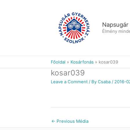
Skip
to
content
Napsugár
Élmény mind
Főoldal
Kosárfonás
kosar039
kosar039
Leave a Comment
/ By
Csaba
/
2016-0
←
Previous Média