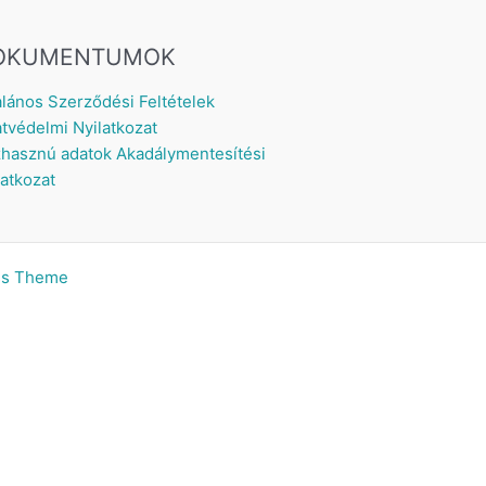
OKUMENTUMOK
alános Szerződési Feltételek
tvédelmi Nyilatkozat
hasznú adatok
Akadálymentesítési
latkozat
ss Theme