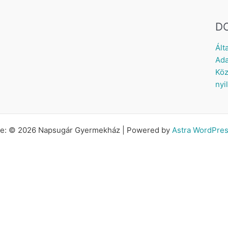
D
Ált
Ada
Köz
nyi
tte: © 2026 Napsugár Gyermekház | Powered by
Astra WordPre