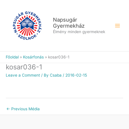
Skip
to
content
Napsugár
Gyermekház
Élmény minden gyermeknek
Főoldal
Kosárfonás
kosar036-1
kosar036-1
Leave a Comment
/ By
Csaba
/
2016-02-15
←
Previous Média