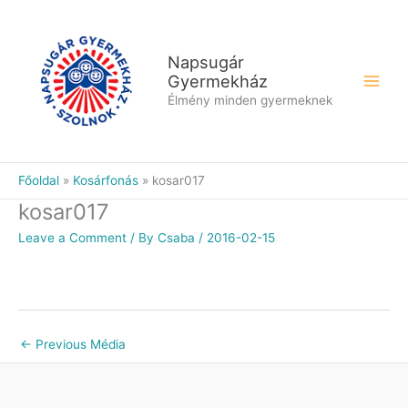
Skip
to
content
Napsugár
Gyermekház
Élmény minden gyermeknek
Főoldal
Kosárfonás
kosar017
kosar017
Leave a Comment
/ By
Csaba
/
2016-02-15
←
Previous Média