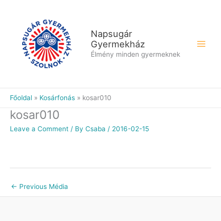
Skip
to
content
Napsugár
Gyermekház
Élmény minden gyermeknek
Főoldal
Kosárfonás
kosar010
kosar010
Leave a Comment
/ By
Csaba
/
2016-02-15
←
Previous Média