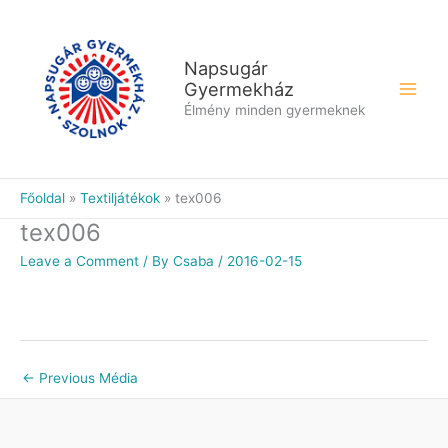
Skip
to
content
Napsugár
Gyermekház
Élmény minden gyermeknek
Főoldal
Textiljátékok
tex006
tex006
Leave a Comment
/ By
Csaba
/
2016-02-15
←
Previous Média