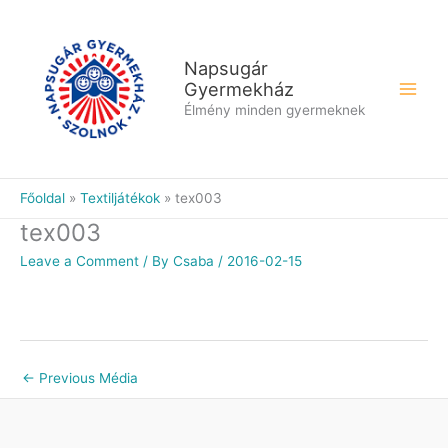
Skip
to
content
Napsugár
Gyermekház
Élmény minden gyermeknek
Főoldal
Textiljátékok
tex003
tex003
Leave a Comment
/ By
Csaba
/
2016-02-15
←
Previous Média